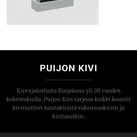
PUIJON KIVI
Kivenjalostusta Kuopiossa yli 50 vuoden
kokemuksella. Puijon Kivi tarjoaa kaikki kauniit
kivituotteet hautakivistä rakennuskiviin ja
kivitasoihin.