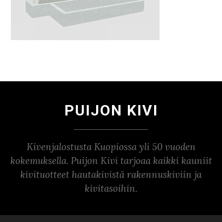
PUIJON KIVI
Kivenjalostusta Kuopiossa yli 50 vuoden
kokemuksella. Puijon Kivi tarjoaa kaikki kauniit
kivituotteet hautakivistä rakennuskiviin ja
kivitasoihin.